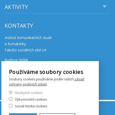
AKTIVITY
KONTAKTY
Institut komunikačních studií
a žurnalistiky
Fakulta sociálních věd UK
Budova Hollar
Smetanovo nábřeží 6
Používáme soubory cookies
110 01 Praha 1
Soubory cookies používáme podle našich
zásad
ochrany osobních údajů
.
Cookies
Nezbytné cookies
Výkonnostní cookies
Social media cookies
© FSV UK 2026, photo: UK ,
Thinkstock.com
and