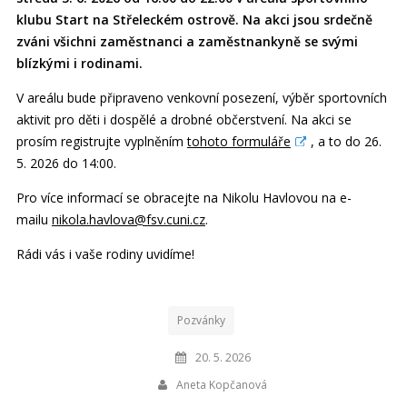
klubu Start na Střeleckém ostrově. Na akci jsou srdečně
zváni všichni zaměstnanci a zaměstnankyně se svými
blízkými i rodinami.
V areálu bude připraveno venkovní posezení, výběr sportovních
aktivit pro děti i dospělé a drobné občerstvení. Na akci se
prosím registrujte vyplněním
tohoto formuláře
, a to do 26.
5. 2026 do 14:00.
Pro více informací se obracejte na Nikolu Havlovou na e-
mailu
nikola.havlova@fsv.cuni.cz
.
Rádi vás i vaše rodiny uvidíme!
Pozvánky
20. 5. 2026
Aneta Kopčanová