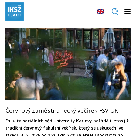
Červnový zaměstnanecký večírek FSV UK
Fakulta sociálních věd Univerzity Karlovy pořádá i letos již
tradiční červnový fakultní večírek, který se uskuteční ve
středu 3. 6. 2026 od 16:00 do 22:00 v areálu sportovního