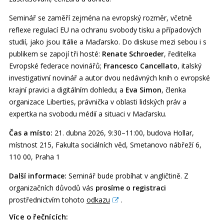
Seminář se zaměří zejména na evropský rozměr, včetně
reflexe regulací EU na ochranu svobody tisku a případových
studií, jako jsou Itálie a Maďarsko. Do diskuse mezi sebou i s
publikem se zapojí tři hosté:
Renate Schroeder
, ředitelka
Evropské federace novinářů;
Francesco Cancellato
, italský
investigativní novinář a autor dvou nedávných knih o evropské
krajní pravici a digitálním dohledu; a
Eva Simon
, členka
organizace Liberties, právnička v oblasti lidských práv a
expertka na svobodu médií a situaci v Maďarsku.
Čas a místo:
21. dubna 2026, 9:30–11:00, budova Hollar,
místnost 215, Fakulta sociálních věd, Smetanovo nábřeží 6,
110 00, Praha 1
Další informace:
Seminář bude probíhat v angličtině. Z
organizačních důvodů vás
prosíme o registraci
prostřednictvím tohoto
odkazu
.
Více o řečnících: