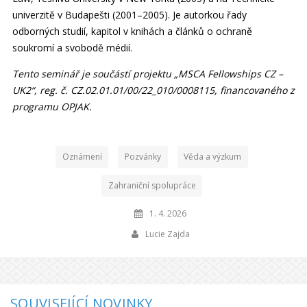
univerzitě v Budapešti (2001–2005). Je autorkou řady
odborných studií, kapitol v knihách a článků o ochraně
soukromí a svobodě médií.
Tento seminář je součástí projektu „MSCA Fellowships CZ –
UK2“, reg. č. CZ.02.01.01/00/22_010/0008115, financovaného z
programu OPJAK.
Oznámení
Pozvánky
Věda a výzkum
Zahraniční spolupráce
1. 4. 2026
Lucie Zajda
SOUVISEJÍCÍ NOVINKY