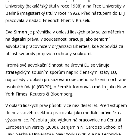
University (bakalářský titul v roce 1988) a na Free University v
Berlíně (magisterský titul v roce 1992). Před nástupem do EFJ
pracovala v nadaci Friedrich-Ebert v Bruselu.
Eva Simon
je právnička v oblasti lidských práv se zaměřením
na digitální práva. V současnosti pracuje jako seniorní
advokační pracovnice v organizaci Liberties, kde zdpovídá za
oblast svobody projevu a ochrany soukromí.
Kromě své advokační činnosti na úrovni EU se věnuje
strategickým soudním sporům napříč členskými státy EU,
naposledy v oblasti prosazování obecného nařízení o ochraně
osobních údajů (GDPR), o čemž informovala média jako New
York Times, Reuters či Bloomberg.
V oblasti lidských práv působí více než deset let. Před vstupem
do neziskového sektoru pracovala jako mediální právnička a
výzkumnice. Působila jako výzkumná pracovnice na Central
European University (2006), Benjamin N. Cardozo School of
Law, Yeshiva University v New Yorku (2005) a na Technické