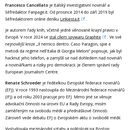
Francesco Cancellato
je italský investigativní novinář a
šéfredaktor Fanpage.it. Od prosince 2014 do září 2019 byl
šéfredaktorem online deníku
Linkiesta.it
.
Je autorem řady knih, včetně jedné věnované krajní pravici v
Evropě. V roce 2024 se
stal cílem spywaru Graphite
. Ve své
nejnovější knize „Il nemico dentro. Caso Paragon, spie e
metodi da regime nell'Italia di Giorgia Meloni“ popisuje, jak byl
hacknut jeho telefon, a zamýšlí se nad dohledem nad novináři
a novinářkami a riziky pro demokracii. Je členem správní rady
European Journalism Centre.
Renate Schroeder
je ředitelkou Evropské federace novinářů
(EFJ). V roce 1993 nastoupila do Mezinárodní federace novinářů
(IFJ) a od roku 2003 pracuje pro EFJ. Mimo jiné se věnuje
advokační činnosti na úrovni EU a Rady Evropy, misím
zaměřeným na svobodu médií a přednáškové činnosti.
Zároveň vede debatu EFJ o Evropském aktu o svobodě médií.
Vystudovala mezinárodní vztahy a politologii na Boston