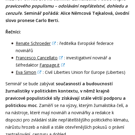
pravicového populismu – odolávání nepřátelství, dohledu a
cenzuře
. Seminář pořádá: Alice Němcová Tejkalová, úvodní
slovo pronese Carlo Berti.
Řečníci:
Renate Schroeder
: ředitelka Evropské federace
novinářů
Francesco Cancellato
: investigativní novinář a
šéfredaktor
Fanpage.it
Eva Simon
: Civil Liberties Union for Europe (Liberties)
Seminář se bude zabývat
současností a budoucností
žurnalistiky v politickém kontextu, v němž krajně
pravicové populistické síly získávají stále větší podporu a
politickou moc
. Zaměří se na výzvy, kterým žurnalistika čelí, a
na nástroje, které mají novináři a novinářky a redakce k
dispozici pro zvládání stále nepřátelštějšího politického klimatu,
nárůstu hrozeb a násilí a stále otevřenějších pokusů o právní
zastrašování, cenzuru a dohled.