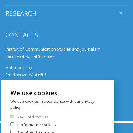
RESEARCH
CONTACTS
Institut of Communication Studies and Journalism
Faculty of Social Sciences
Hollar building
Smetanovo nábřeží 6
110 01 Prague 1
Czech Republic
We use cookies
We use cookies in accordance with our
privacy
policy
.
Cookie policy
Required cookies
Performance cookies
© FSV UK 2026, photo: UK ,
Thinkstock.com
and
Social media cookies