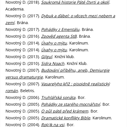
Novotný D. (2018).
Soukromá historie Páté čtvrti a okolí
.
Academia.
Novotný D. (2017).
Dybuk a ďábel: o věcech mezi nebem a
zemí
.
Brána.
Novotný D. (2017).
Pohádky z Ementálu
.
Brána.
Novotný D. (2016).
Zpověď agenta StB
.
Brána.
Novotný D. (2014).
Úvahy o mýtu
.
Karolinum.
Novotný D. (2014).
Úvahy o mýtu
.
Karolinum.
Novotný D. (2013).
Gilgul
.
Knižní klub.
Novotný D. (2010).
Sidra Noach
.
Knižní Klub.
Novotný D. (2007).
Budování příběhu, aneb, Demiurgie
versus dramaturgie
.
Karolinum.
Novotný D. (2007).
Vasarelyho kříž : pisoidně realistický
román
.
Beletris.
Novotný D. (2006).
Truhlářská sonáta
.
Bor.
Novotný D. (2005).
Pohádky ze starého mocnářství
.
Bor.
Novotný D. (2005).
O půl páté před krámem
.
Bor.
Novotný D. (2005).
Dramatické konflikty Bible
.
Karolinum.
Novotný D. (2004).
Ro(c)k na vsi
.
Bor.