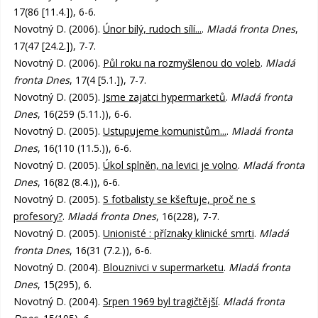
17(86 [11.4.]), 6-6.
Novotný D. (2006).
Únor bílý, rudoch sílí...
.
Mladá fronta Dnes
,
17(47 [24.2.]), 7-7.
Novotný D. (2006).
Půl roku na rozmyšlenou do voleb
.
Mladá
fronta Dnes
, 17(4 [5.1.]), 7-7.
Novotný D. (2005).
Jsme zajatci hypermarketů
.
Mladá fronta
Dnes
, 16(259 (5.11.)), 6-6.
Novotný D. (2005).
Ustupujeme komunistům...
.
Mladá fronta
Dnes
, 16(110 (11.5.)), 6-6.
Novotný D. (2005).
Úkol splněn, na levici je volno
.
Mladá fronta
Dnes
, 16(82 (8.4.)), 6-6.
Novotný D. (2005).
S fotbalisty se kšeftuje, proč ne s
profesory?
.
Mladá fronta Dnes
, 16(228), 7-7.
Novotný D. (2005).
Unionisté : příznaky klinické smrti
.
Mladá
fronta Dnes
, 16(31 (7.2.)), 6-6.
Novotný D. (2004).
Blouznivci v supermarketu
.
Mladá fronta
Dnes
, 15(295), 6.
Novotný D. (2004).
Srpen 1969 byl tragičtější
.
Mladá fronta