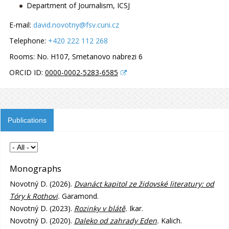
Department of Journalism, ICSJ
E-mail:
david.novotny@fsv.cuni.cz
Telephone:
+420 222 112 268
Rooms:
No. H107, Smetanovo nabrezi 6
ORCID ID:
0000-0002-5283-6585
Publications
Monographs
Novotný D. (2026).
Dvanáct kapitol ze židovské literatury: od
Tóry k Rothovi
.
Garamond.
Novotný D. (2023).
Rozinky v blátě
.
Ikar.
Novotný D. (2020).
Daleko od zahrady Eden
.
Kalich.