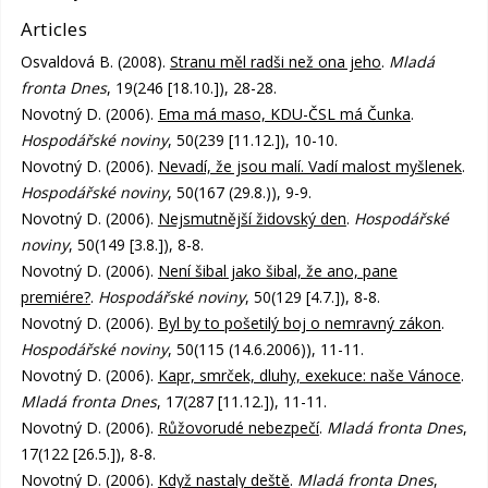
Articles
Osvaldová B. (2008).
Stranu měl radši než ona jeho
.
Mladá
fronta Dnes
, 19(246 [18.10.]), 28-28.
Novotný D. (2006).
Ema má maso, KDU-ČSL má Čunka
.
Hospodářské noviny
, 50(239 [11.12.]), 10-10.
Novotný D. (2006).
Nevadí, že jsou malí. Vadí malost myšlenek
.
Hospodářské noviny
, 50(167 (29.8.)), 9-9.
Novotný D. (2006).
Nejsmutnější židovský den
.
Hospodářské
noviny
, 50(149 [3.8.]), 8-8.
Novotný D. (2006).
Není šibal jako šibal, že ano, pane
premiére?
.
Hospodářské noviny
, 50(129 [4.7.]), 8-8.
Novotný D. (2006).
Byl by to pošetilý boj o nemravný zákon
.
Hospodářské noviny
, 50(115 (14.6.2006)), 11-11.
Novotný D. (2006).
Kapr, smrček, dluhy, exekuce: naše Vánoce
.
Mladá fronta Dnes
, 17(287 [11.12.]), 11-11.
Novotný D. (2006).
Růžovorudé nebezpečí
.
Mladá fronta Dnes
,
17(122 [26.5.]), 8-8.
Novotný D. (2006).
Když nastaly deště
.
Mladá fronta Dnes
,