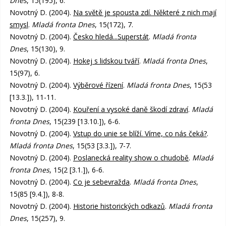
Dnes
, 15(195), 6.
Novotný D. (2004).
Na světě je spousta zdí. Některé z nich mají
smysl
.
Mladá fronta Dnes
, 15(172), 7.
Novotný D. (2004).
Česko hledá...Superstát
.
Mladá fronta
Dnes
, 15(130), 9.
Novotný D. (2004).
Hokej s lidskou tváří
.
Mladá fronta Dnes
,
15(97), 6.
Novotný D. (2004).
Výběrové řízení
.
Mladá fronta Dnes
, 15(53
[13.3.]), 11-11.
Novotný D. (2004).
Kouření a vysoké daně škodí zdraví
.
Mladá
fronta Dnes
, 15(239 [13.10.]), 6-6.
Novotný D. (2004).
Vstup do unie se blíží. Víme, co nás čeká?
.
Mladá fronta Dnes
, 15(53 [3.3.]), 7-7.
Novotný D. (2004).
Poslanecká reality show o chudobě
.
Mladá
fronta Dnes
, 15(2 [3.1.]), 6-6.
Novotný D. (2004).
Co je sebevražda
.
Mladá fronta Dnes
,
15(85 [9.4.]), 8-8.
Novotný D. (2004).
Historie historických odkazů
.
Mladá fronta
Dnes
, 15(257), 9.