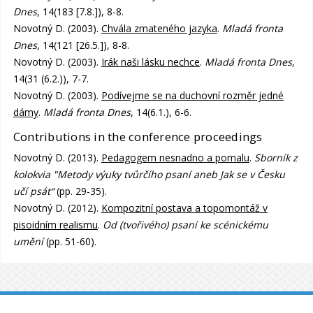
Dnes
, 14(183 [7.8.]), 8-8.
Novotný D. (2003).
Chvála zmateného jazyka
.
Mladá fronta
Dnes
, 14(121 [26.5.]), 8-8.
Novotný D. (2003).
Irák naši lásku nechce
.
Mladá fronta Dnes
,
14(31 (6.2.)), 7-7.
Novotný D. (2003).
Podívejme se na duchovní rozměr jedné
dámy
.
Mladá fronta Dnes
, 14(6.1.), 6-6.
Contributions in the conference proceedings
Novotný D. (2013).
Pedagogem nesnadno a pomalu
.
Sborník z
kolokvia "Metody výuky tvůrčího psaní aneb Jak se v Česku
učí psát“
(pp. 29-35).
Novotný D. (2012).
Kompozitní postava a topomontáž v
pisoidním realismu
.
Od (tvořivého) psaní ke scénickému
umění
(pp. 51-60).