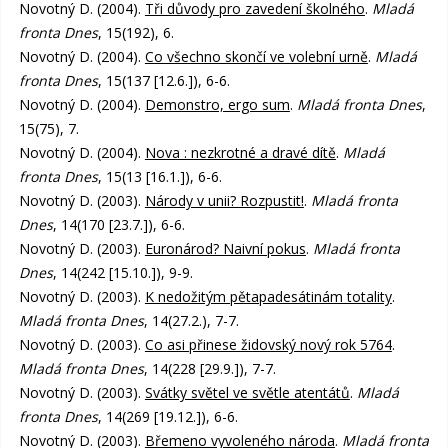
Novotný D. (2004).
Tři důvody pro zavedení školného
.
Mladá
fronta Dnes
, 15(192), 6.
Novotný D. (2004).
Co všechno skončí ve volební urně
.
Mladá
fronta Dnes
, 15(137 [12.6.]), 6-6.
Novotný D. (2004).
Demonstro, ergo sum
.
Mladá fronta Dnes
,
15(75), 7.
Novotný D. (2004).
Nova : nezkrotné a dravé dítě
.
Mladá
fronta Dnes
, 15(13 [16.1.]), 6-6.
Novotný D. (2003).
Národy v unii? Rozpustit!
.
Mladá fronta
Dnes
, 14(170 [23.7.]), 6-6.
Novotný D. (2003).
Euronárod? Naivní pokus
.
Mladá fronta
Dnes
, 14(242 [15.10.]), 9-9.
Novotný D. (2003).
K nedožitým pětapadesátinám totality
.
Mladá fronta Dnes
, 14(27.2.), 7-7.
Novotný D. (2003).
Co asi přinese židovský nový rok 5764
.
Mladá fronta Dnes
, 14(228 [29.9.]), 7-7.
Novotný D. (2003).
Svátky světel ve světle atentátů
.
Mladá
fronta Dnes
, 14(269 [19.12.]), 6-6.
Novotný D. (2003).
Břemeno vyvoleného národa
.
Mladá fronta