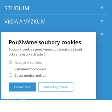
STUDIUM
VĚDA A VÝZKUM
AKTIVITY
Používáme soubory cookies
Soubory cookies používáme podle našich
zásad
KONTAKTY
ochrany osobních údajů
.
Nezbytné cookies
Institut komunikačních studií
Výkonnostní cookies
a žurnalistiky
Social media cookies
Fakulta sociálních věd UK
Budova Hollar
Povolit vše
Povolit vybrané
Smetanovo nábřeží 6
110 01 Praha 1