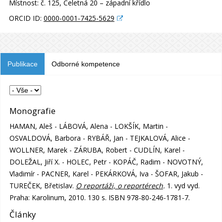
Místnost:
č. 125, Celetná 20 – západní křídlo
ORCID ID:
0000-0001-7425-5629
Publikace
Odborné kompetence
Monografie
HAMAN, Aleš - LÁBOVÁ, Alena - LOKŠÍK, Martin -
OSVALDOVÁ, Barbora - RYBÁŘ, Jan - TEJKALOVÁ, Alice -
WOLLNER, Marek - ZÁRUBA, Robert - CUDLÍN, Karel -
DOLEŽAL, Jiří X. - HOLEC, Petr - KOPÁČ, Radim - NOVOTNÝ,
Vladimír - PACNER, Karel - PEKÁRKOVÁ, Iva - ŠOFAR, Jakub -
TUREČEK, Břetislav.
O reportáži, o reportérech
.
1. vyd vyd.
Praha: Karolinum, 2010. 130 s. ISBN 978-80-246-1781-7.
Články