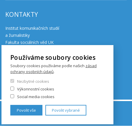
KONTAKTY
Institut komunikačních studií
a žurnalistiky
Fakulta sociálních věd UK
Budova Hollar
Používáme soubory cookies
Smetanovo nábřeží 6
Soubory cookies používáme podle našich
zásad
110 01 Praha 1
ochrany osobních údajů
.
Nezbytné cookies
Výkonnostní cookies
Cookies
Social media cookies
© FSV UK 2026, photo: UK ,
Thinkstock.com
and
Povolit vše
Povolit vybrané
Shutterstock.com
www.cuni.cz