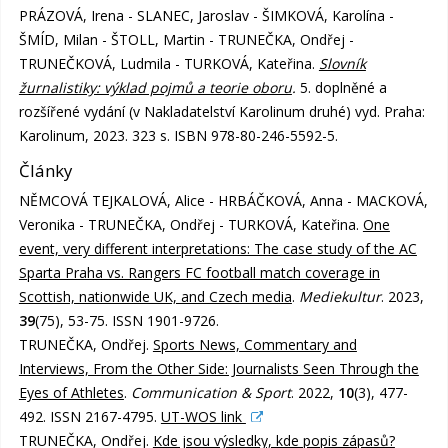
PRÁZOVÁ, Irena - SLANEC, Jaroslav - ŠIMKOVÁ, Karolína -
ŠMÍD, Milan - ŠTOLL, Martin - TRUNEČKA, Ondřej -
TRUNEČKOVÁ, Ludmila - TURKOVÁ, Kateřina.
Slovník
žurnalistiky: výklad pojmů a teorie oboru
.
5. doplněné a
rozšířené vydání (v Nakladatelství Karolinum druhé) vyd. Praha:
Karolinum, 2023. 323 s. ISBN 978-80-246-5592-5.
Články
NĚMCOVÁ TEJKALOVÁ, Alice - HRBÁČKOVÁ, Anna - MACKOVÁ,
Veronika - TRUNEČKA, Ondřej - TURKOVÁ, Kateřina.
One
event, very different interpretations: The case study of the AC
Sparta Praha vs. Rangers FC football match coverage in
Scottish, nationwide UK, and Czech media
.
Mediekultur
. 2023,
39
(75), 53-75. ISSN 1901-9726.
TRUNEČKA, Ondřej.
Sports News, Commentary and
Interviews, From the Other Side: Journalists Seen Through the
Eyes of Athletes
.
Communication & Sport
. 2022,
10
(3), 477-
492. ISSN 2167-4795.
UT-WOS link
TRUNEČKA, Ondřej.
Kde jsou výsledky, kde popis zápasů?