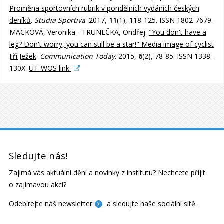
Proměna sportovních rubrik v pondělních vydáních českých
deníků
.
Studia Sportiva
. 2017,
11
(1), 118-125. ISSN 1802-7679.
MACKOVÁ, Veronika - TRUNEČKA, Ondřej.
"You don't have a
leg? Don't worry, you can still be a star!" Media image of cyclist
Jiří Ježek
.
Communication Today
. 2015,
6
(2), 78-85. ISSN 1338-
130X.
UT-WOS link
Sledujte nás!
Zajímá vás aktuální dění a novinky z institutu? Nechcete přijít
o zajímavou akci?
Odebírejte náš newsletter
a sledujte naše sociální sítě.