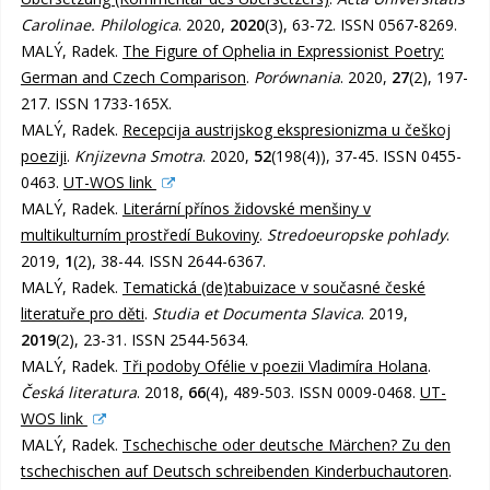
Carolinae. Philologica
. 2020,
2020
(3), 63-72. ISSN 0567-8269.
MALÝ, Radek.
The Figure of Ophelia in Expressionist Poetry:
German and Czech Comparison
.
Porównania
. 2020,
27
(2), 197-
217. ISSN 1733-165X.
MALÝ, Radek.
Recepcija austrijskog ekspresionizma u češkoj
poeziji
.
Knjizevna Smotra
. 2020,
52
(198(4)), 37-45. ISSN 0455-
0463.
UT-WOS link
MALÝ, Radek.
Literární přínos židovské menšiny v
multikulturním prostředí Bukoviny
.
Stredoeuropske pohlady
.
2019,
1
(2), 38-44. ISSN 2644-6367.
MALÝ, Radek.
Tematická (de)tabuizace v současné české
literatuře pro děti
.
Studia et Documenta Slavica
. 2019,
2019
(2), 23-31. ISSN 2544-5634.
MALÝ, Radek.
Tři podoby Ofélie v poezii Vladimíra Holana
.
Česká literatura
. 2018,
66
(4), 489-503. ISSN 0009-0468.
UT-
WOS link
MALÝ, Radek.
Tschechische oder deutsche Märchen? Zu den
tschechischen auf Deutsch schreibenden Kinderbuchautoren
.