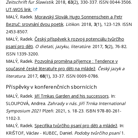
Zeitschrift fur Slawistik
. 2018,
63
(2), 330-337. ISSN 0044-3506.
UT-WOS link
MALÝ, Radek.
Moravský Slovák Hugo Sonnenschein a Petr
Bezruč: srovnání dvou poetik
.
Litikon
. 2018,
3
(1), 123-129. ISSN
2453-8507.
MALÝ, Radek.
Český příspěvek k rozvoji potenciálu tvůrčího
psaní pro děti
.
O dietati, jazyku, literatúre
. 2017,
5
(2), 76-82.
ISSN 1339-3200.
MALÝ, Radek.
Pozvolná proměna příjemce : Tendence v
současné české literatuře pro děti na mládež
.
Český jazyk a
literatura
. 2017,
68
(1), 33-37. ISSN 0009-0786.
Příspěvky v konferenčních sbornících
MALÝ, Radek.
Jiří Trnkas Garden and his successors
. In:
SLOUPOVÁ, Andrea.
Zahrady v nás. Jiří Trnka International
Symposium 2021
Plzeň: 2021, s. 18-23. ISBN 978-80-261-
1102-3.
MALÝ, Radek.
Specifika tvůrčího psaní pro děti a mládež
. In:
KRIŠTOF, Václav - KUBEC, Daniel.
Podoby tvůrčího psaní
1.