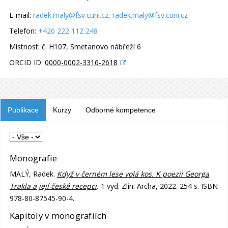
E-mail:
radek.maly@fsv.cuni.cz
, radek.maly@fsv.cuni.cz
Telefon:
+420 222 112 248
Místnost:
č. H107, Smetanovo nábřeží 6
ORCID ID:
0000-0002-3316-2618
Publikace
Kurzy
Odborné kompetence
Monografie
MALÝ, Radek.
Když v černém lese volá kos. K poezii Georga
Trakla a její české recepci
.
1 vyd. Zlín: Archa, 2022. 254 s. ISBN
978-80-87545-90-4.
Kapitoly v monografiích