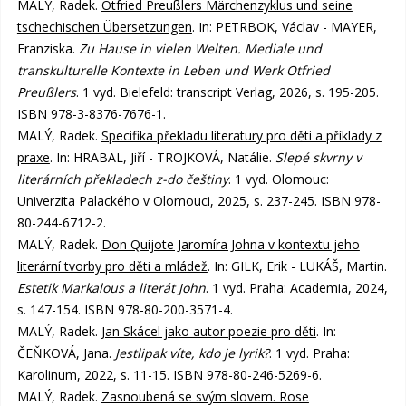
MALÝ, Radek.
Otfried Preußlers Märchenzyklus und seine
tschechischen Übersetzungen
. In: PETRBOK, Václav - MAYER,
Franziska.
Zu Hause in vielen Welten. Mediale und
transkulturelle Kontexte in Leben und Werk Otfried
Preußlers
. 1 vyd. Bielefeld: transcript Verlag, 2026, s. 195-205.
ISBN 978-3-8376-7676-1.
MALÝ, Radek.
Specifika překladu literatury pro děti a příklady z
praxe
. In: HRABAL, Jiří - TROJKOVÁ, Natálie.
Slepé skvrny v
literárních překladech z-do češtiny
. 1 vyd. Olomouc:
Univerzita Palackého v Olomouci, 2025, s. 237-245. ISBN 978-
80-244-6712-2.
MALÝ, Radek.
Don Quijote Jaromíra Johna v kontextu jeho
literární tvorby pro děti a mládež
. In: GILK, Erik - LUKÁŠ, Martin.
Estetik Markalous a literát John
. 1 vyd. Praha: Academia, 2024,
s. 147-154. ISBN 978-80-200-3571-4.
MALÝ, Radek.
Jan Skácel jako autor poezie pro děti
. In:
ČEŇKOVÁ, Jana.
Jestlipak víte, kdo je lyrik?
. 1 vyd. Praha:
Karolinum, 2022, s. 11-15. ISBN 978-80-246-5269-6.
MALÝ, Radek.
Zasnoubená se svým slovem. Rose