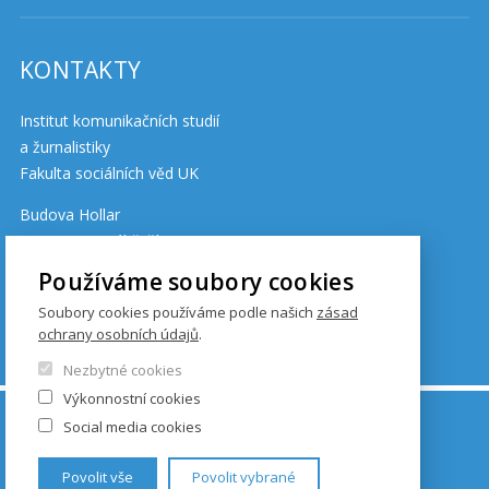
KONTAKTY
Institut komunikačních studií
a žurnalistiky
Fakulta sociálních věd UK
Budova Hollar
Smetanovo nábřeží 6
110 01 Praha 1
Používáme soubory cookies
Soubory cookies používáme podle našich
zásad
ochrany osobních údajů
.
Cookies
Nezbytné cookies
Výkonnostní cookies
© FSV UK 2026, photo: UK ,
Thinkstock.com
and
Social media cookies
Shutterstock.com
Povolit vše
Povolit vybrané