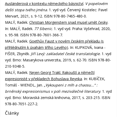
Ausländerová v kontextu německého básnictví
.
V popelovém
dešti stopa tvého jména
. 1. vyd vyd. Červený Kostelec: Pavel
Mervart, 2021, s. 9-12. ISBN 978-80-7465-480-0.
MALÝ, Radek.
Christian Morgenstern snad musel umět česky
.
In: MALÝ, Radek.
77 šibenic
. 1. vyd vyd. Praha: Vyšehrad, 2020,
s. 95-98. ISBN 978-80-7601-366-7.
MALÝ, Radek.
Goethův Faust v novém českém překladu (s
přihlédnutím k úvahám Jiřího Levého)
. In: KUPKOVÁ, Ivana -
FIŠER, Zbyněk.
Jiří Levý: zakladatel české translatologie
. 1. vyd
vyd. Brno: Masarykova univerzita, 2019, s. 62-70. ISBN 978-80-
210-9348-5.
MALÝ, Radek.
Nejen Georg Trakl. Rakouští a němečtí
expresionisté v překladech Bohuslava Reynka
. In: KUBÍČEK,
Tomáš - WIENDL, Jan.
„Vykoupeni z mlh a chaosu...“ :
brněnský expresionismus v poli meziválečné literatury
. 1. vyd
vyd. Brno: Moravská zemská knihovna, 2017, s. 203-215. ISBN
978-80-7051-227-2.
Články