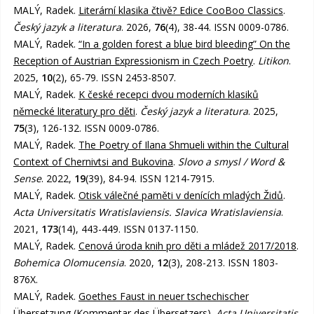
MALÝ, Radek.
Literární klasika čtivě? Edice CooBoo Classics
.
Český jazyk a literatura
. 2026,
76
(4), 38-44. ISSN 0009-0786.
MALÝ, Radek.
“In a golden forest a blue bird bleeding” On the
Reception of Austrian Expressionism in Czech Poetry
.
Litikon
.
2025,
10
(2), 65-79. ISSN 2453-8507.
MALÝ, Radek.
K české recepci dvou moderních klasiků
německé literatury pro děti
.
Český jazyk a literatura
. 2025,
75
(3), 126-132. ISSN 0009-0786.
MALÝ, Radek.
The Poetry of Ilana Shmueli within the Cultural
Context of Chernivtsi and Bukovina
.
Slovo a smysl / Word &
Sense
. 2022,
19
(39), 84-94. ISSN 1214-7915.
MALÝ, Radek.
Otisk válečné paměti v denících mladých Židů
.
Acta Universitatis Wratislaviensis. Slavica Wratislaviensia
.
2021,
173
(14), 443-449. ISSN 0137-1150.
MALÝ, Radek.
Cenová úroda knih pro děti a mládež 2017/2018
.
Bohemica Olomucensia
. 2020,
12
(3), 208-213. ISSN 1803-
876X.
MALÝ, Radek.
Goethes Faust in neuer tschechischer
Übersetzung (Kommentar des Übersetzers)
.
Acta Universitatis