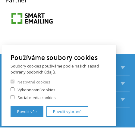
Partneři
Používáme soubory cookies
Soubory cookies používáme podle našich
zásad
STUDIUM
ochrany osobních údajů
.
Nezbytné cookies
VĚDA A VÝZKUM
Výkonnostní cookies
Social media cookies
AKTIVITY
Povolit vše
Povolit vybrané
KONTAKTY