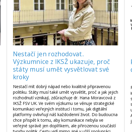
Nestačí jen rozhodovat.
Výzkumnice z IKSŽ ukazuje, proč
státy musí umět vysvětlovat své
kroky
Nestačí mít dobrý nápad nebo kvalitně připravenou
,
politiku. Státy musí také umět vysvětlit, proč a jak jejich
rozhodnutí vznikají, zdůrazňuje dr. Hana Moravcová z
IKSŽ FSV UK. Ve svém výzkumu se věnuje strategické
komunikaci veřejných institucí i tomu, jak digitální
platformy ovlivňují náš každodenní život. Do budoucna
chce přispět k tomu, aby komunikace nebyla ve
veřejné správě jen doplňkem, ale přirozenou součástí
tvorby politik. Cestu vidí mimo jiné v užší spolupráci