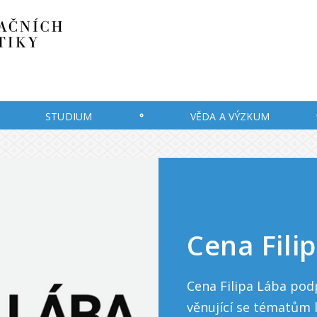
STUDIUM
VĚDA A VÝZKUM
Cena Fili
Cena Filipa Lába podp
věnující se tématům l