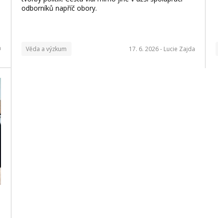
odborníků napříč obory.
á
Věda a výzkum
17. 6. 2026 -
Lucie Zajda