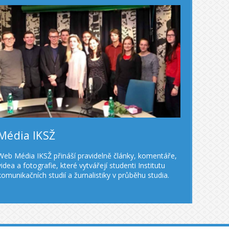
Média IKSŽ
Web Média IKSŽ přináší pravidelně články, komentáře,
videa a fotografie, které vytvářejí studenti Institutu
komunikačních studií a žurnalistiky v průběhu studia.