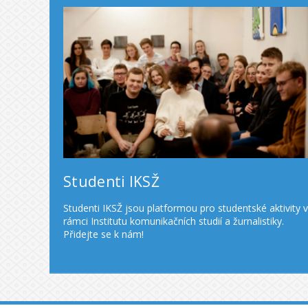
Studenti IKSŽ
Studenti IKSŽ jsou platformou pro studentské aktivity v
rámci Institutu komunikačních studií a žurnalistiky.
Přidejte se k nám!