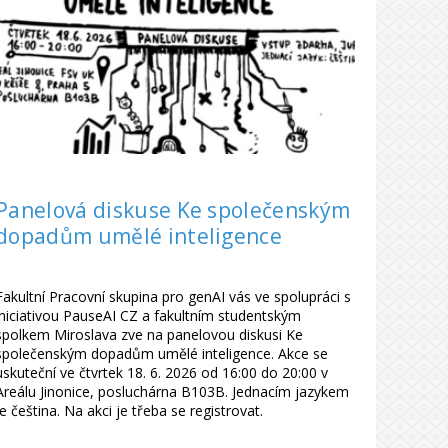
Panelová diskuse Ke společenským
dopadům umělé inteligence
Fakultní Pracovní skupina pro genAI vás ve spolupráci s
iniciativou PauseAI CZ a fakultním studentským
spolkem Miroslava zve na panelovou diskusi Ke
společenským dopadům umělé inteligence. Akce se
uskuteční ve čtvrtek 18. 6. 2026 od 16:00 do 20:00 v
Areálu Jinonice, posluchárna B103B. Jednacím jazykem
je čeština. Na akci je třeba se registrovat.