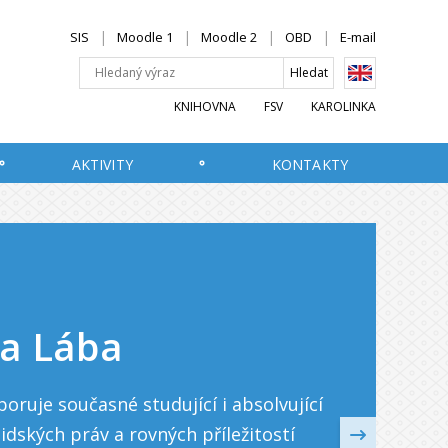
SIS
Moodle 1
Moodle 2
OBD
E-mail
KNIHOVNA
FSV
KAROLINKA
AKTIVITY
KONTAKTY
pa Lába
oruje současné studující i absolvující
idských práv a rovných příležitostí