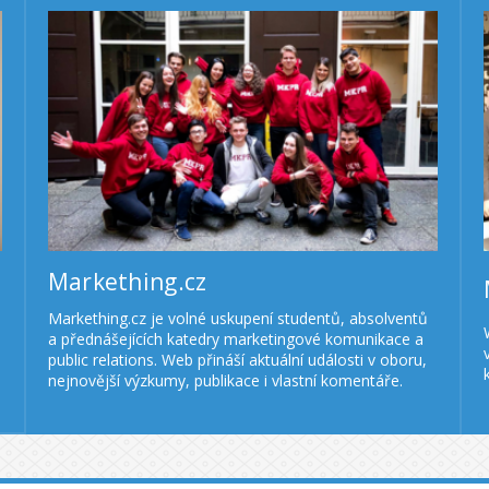
Markething.cz
Markething.cz je volné uskupení studentů, absolventů
a přednášejících katedry marketingové komunikace a
public relations. Web přináší aktuální události v oboru,
nejnovější výzkumy, publikace i vlastní komentáře.