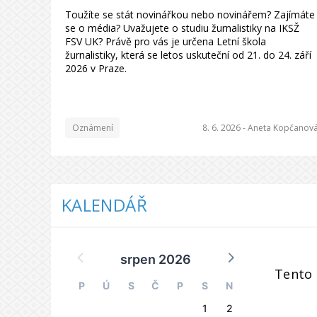
Toužíte se stát novinářkou nebo novinářem? Zajímáte
se o média? Uvažujete o studiu žurnalistiky na IKSŽ
FSV UK? Právě pro vás je určena Letní škola
žurnalistiky, která se letos uskuteční od 21. do 24. září
2026 v Praze.
Oznámení
8. 6. 2026 -
Aneta Kopčanov
KALENDÁŘ
srpen 2026
Tento 
P
Ú
S
Č
P
S
N
1
2