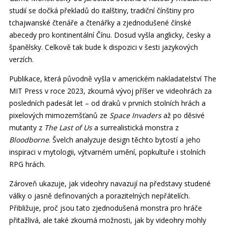
studií se dočká překladů do italštiny, tradiční čínštiny pro
tchajwanské čtenáře a čtenářky a zjednodušené čínské
abecedy pro kontinentální Čínu. Dosud vyšla anglicky, česky a
španělsky. Celkově tak bude k dispozici v šesti jazykových
verzích.
Publikace, která původně vyšla v americkém nakladatelství The
MIT Press v roce 2023, zkoumá vývoj příšer ve videohrách za
posledních padesát let – od draků v prvních stolních hrách a
pixelových mimozemšťanů ze
Space Invaders
až po děsivé
mutanty z
The Last of Us
a surrealistická monstra z
Bloodborne
. Švelch analyzuje design těchto bytostí a jeho
inspiraci v mytologii, výtvarném umění, popkultuře i stolních
RPG hrách.
Zároveň ukazuje, jak videohry navazují na představy studené
války o jasně definovaných a porazitelných nepřátelích.
Přibližuje, proč jsou tato zjednodušená monstra pro hráče
přitažlivá, ale také zkoumá možnosti, jak by videohry mohly