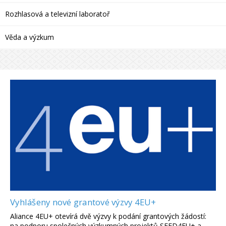
Rozhlasová a televizní laboratoř
Věda a výzkum
Vyhlášeny nové grantové výzvy 4EU+
Aliance 4EU+ otevírá dvě výzvy k podání grantových žádostí:
na podporu společných výzkumných projektů SEED4EU+ a