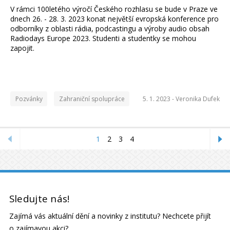
V rámci 100letého výročí Českého rozhlasu se bude v Praze ve
dnech 26. - 28. 3. 2023 konat největší evropská konference pro
odborníky z oblasti rádia, podcastingu a výroby audio obsah
Radiodays Europe 2023. Studenti a studentky se mohou
zapojit.
Pozvánky
Zahraniční spolupráce
5. 1. 2023 -
Veronika Dufek
1
2
3
4
Sledujte nás!
Zajímá vás aktuální dění a novinky z institutu? Nechcete přijít
o zajímavou akci?