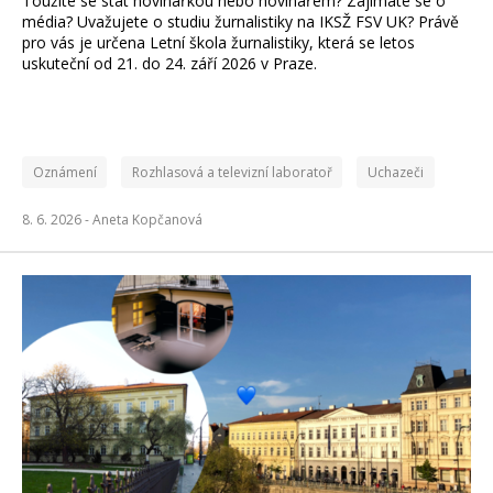
Toužíte se stát novinářkou nebo novinářem? Zajímáte se o
média? Uvažujete o studiu žurnalistiky na IKSŽ FSV UK? Právě
pro vás je určena Letní škola žurnalistiky, která se letos
uskuteční od 21. do 24. září 2026 v Praze.
Oznámení
Rozhlasová a televizní laboratoř
Uchazeči
8. 6. 2026 -
Aneta Kopčanová