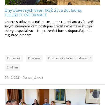
Dny otevřených dveří IKSŽ 25. a 26. ledna:
DŮLEŽITÉ INFORMACE
Chcete studovat na našem institutu? Na Hollaru a zároveň
živým streamem vám postupně představíme naše studijní
obory a specializace. Na prezenční formu doporučujeme
registraci předem.
Oznámení
Pozvánky
Rozhlasová a televizní laboratoř
Studium
29. 12. 2021 -
Tereza Ježková