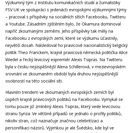
Výzkumný tým z Institutu komunikačních studií a žurnalistiky
FSV UK ve spolupráci s jedenácti evropskými výzkumnými týmy
– pracoval s příspěvky na sociálních sítích Facebooku, Twitteru
a Youtube. Zásadním zjištěním bylo, že Okamura dominoval
napříč zkoumanými zeměmi. Jeho příspěvky tak měly na
Facebooku z evropských zemí, které se výzkumu účastnily,
největší dosah. Následoval ho pravicově nacionalistický belgický
politik Theo Franckem, krajně pravicová německá politička Alice
Wiedel a řecký levicový expremiér Alexis Tsipras. Na Twitteru
byla v česku nejúspěšnější Alena Schillerová, v mezievropském
srovnání ve zkoumaném období byla druhou nejúspěšnější
osobností na této sociální síti.
Hlavním trendem ve zkoumaných evropských zemích byl
úspěch krajně pravicových politiků na Facebooku. Vymykal se
tomu pouze již zmíněný Alexis Tsipras, který vede levicovou
stranu Syriza. Ve většině případů se jednalo o profily politiků,
nikoliv stran, což naznačuje značnou celebritizaci a
personifikaci názorů. Výjimkou je ale Švédsko, kde byl ve