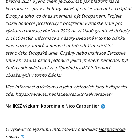
března 2021 a jeho cílem je zkoumat, jak platformizace
konzumace zpráv a kultury ovlivňuje naše vnímání a chápání
Evropy a toho, co dnes znamená být Evropanem. Projekt
získal finanční prostředky z programu Evropské unie pro
výzkum a inovace Horizon 2020 na základě grantové dohody
č. 101004488. Informace a názory uvedené v tomto článku
jsou názory autorů a nemusí nutně odrážet oficiální
stanovisko Evropské unie. Orgány nebo instituce Evropské
unie ani žádná osoba jednající jejich jménem nemohou být
činěny odpovědnými za případné využití informací
obsažených v tomto článku.
Více informací o výzkumu a jeho výsledcích jsou k dispozici
zde:
https://www.eumeplat.eu/results/deliverables/
Na IKSŽ výzkum koordinuje
Nico Carpentier
O výsledcích výzkumu informovaly například
Hospodářské
noviny