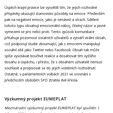
Úspěch krajní pravice lze vysvětlit tím, že jejich rozhodné
příspěvky ukazující stanovisko působily na emoce. Především
pak na negativní emoce, jako je nenávist a strach. Sdělení
tohoto typu obsahují emocionální náboj, čitelný názor a jasné
vymezení se pro nebo proti. Tento způsob komunikace
přitahuje pozornost ostatních uživatelů a vytváří virální obsah,
což podporují studie zkoumající, jak s emocemi manipulují
sociální sítě jako Twitter nebo Facebook. Obsah tak může
spíše vyvolávat bouřlivé reakce a dosahovat tím vyššího
dosahu a úspěchu, i přesto, že s obsahem uživatelé nemusí
souhlasit a propisovat se do jejich volebních rozhodnutí.
Ostatně, v parlamentních volbách 2021 ve srovnání s
předchozím obdobím SPD ztratila dvě křesla.
Výzkumný projekt EUMEPLAT
Mezinárodní výzkumný projekt EUMEPLAT byl spuštěn 1.