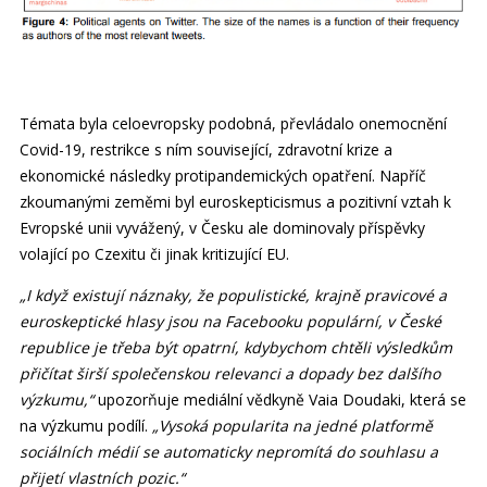
Témata byla celoevropsky podobná, převládalo onemocnění
Covid-19, restrikce s ním související, zdravotní krize a
ekonomické následky protipandemických opatření. Napříč
zkoumanými zeměmi byl euroskepticismus a pozitivní vztah k
Evropské unii vyvážený, v Česku ale dominovaly příspěvky
volající po Czexitu či jinak kritizující EU.
„I když existují náznaky, že populistické, krajně pravicové a
euroskeptické hlasy jsou na Facebooku populární, v České
republice je třeba být opatrní, kdybychom chtěli výsledkům
přičítat širší společenskou relevanci a dopady bez dalšího
výzkumu,“
upozorňuje mediální vědkyně Vaia Doudaki, která se
na výzkumu podílí.
„Vysoká popularita na jedné platformě
sociálních médií se automaticky nepromítá do souhlasu a
přijetí vlastních pozic.“