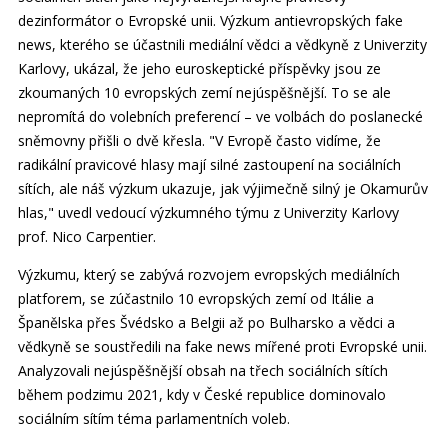
dezinformátor o Evropské unii. Výzkum antievropských fake
news, kterého se účastnili mediální vědci a vědkyně z Univerzity
Karlovy, ukázal, že jeho euroskeptické příspěvky jsou ze
zkoumaných 10 evropských zemí nejúspěšnější. To se ale
nepromítá do volebních preferencí – ve volbách do poslanecké
sněmovny přišli o dvě křesla. "V Evropě často vidíme, že
radikální pravicové hlasy mají silné zastoupení na sociálních
sítích, ale náš výzkum ukazuje, jak výjimečně silný je Okamurův
hlas," uvedl vedoucí výzkumného týmu z Univerzity Karlovy
prof. Nico Carpentier.
Výzkumu, který se zabývá rozvojem evropských mediálních
platforem, se zúčastnilo 10 evropských zemí od Itálie a
Španělska přes Švédsko a Belgii až po Bulharsko a vědci a
vědkyně se soustředili na fake news mířené proti Evropské unii.
Analyzovali nejúspěšnější obsah na třech sociálních sítích
během podzimu 2021, kdy v České republice dominovalo
sociálním sítím téma parlamentních voleb.