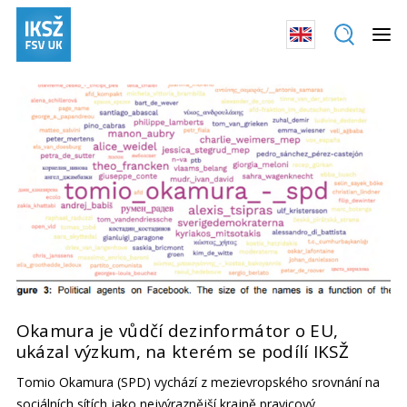
Okamura je vůdčí dezinformátor o EU,
ukázal výzkum, na kterém se podílí IKSŽ
Tomio Okamura (SPD) vychází z mezievropského srovnání na
sociálních sítích jako nejvýraznější krajně pravicový