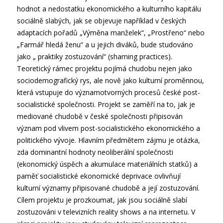
hodnot a nedostatku ekonomického a kulturního kapitálu
sociálně slabých, jak se objevuje například v českých
adaptacích pořadů „Výměna manželek“, „Prostřeno“ nebo
„Farmář hledá ženu“ a u jejich diváků, bude studováno
jako „ praktiky zostuzování“ (shaming practices).
Teoretický rámec projektu pojímá chudobu nejen jako
sociodemografický rys, ale nově jako kulturní proměnnou,
která vstupuje do významotvorných procesů české post-
socialistické společnosti. Projekt se zaměří na to, jak je
mediované chudobě v české společnosti připisován
význam pod vlivem post-socialistického ekonomického a
politického vývoje. Hlavním předmětem zájmu je otázka,
zda dominantní hodnoty neoliberální společnosti
(ekonomický úspěch a akumulace materiálních statků) a
paměť socialistické ekonomické deprivace ovlivňují
kulturní významy připisované chudobě a její zostuzování.
Cílem projektu je prozkoumat, jak jsou sociálně slabí
zostuzováni v televizních reality shows a na internetu. V