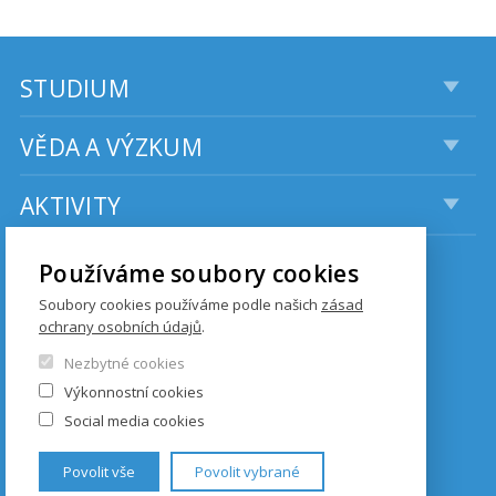
STUDIUM
VĚDA A VÝZKUM
AKTIVITY
Používáme soubory cookies
KONTAKTY
Soubory cookies používáme podle našich
zásad
ochrany osobních údajů
.
Institut komunikačních studií
Nezbytné cookies
a žurnalistiky
Fakulta sociálních věd UK
Výkonnostní cookies
Social media cookies
Budova Hollar
Smetanovo nábřeží 6
Povolit vše
Povolit vybrané
110 01 Praha 1