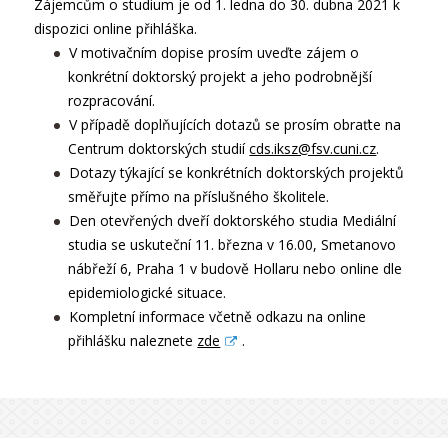
Zájemcům o studium je od 1. ledna do 30. dubna 2021 k
dispozici online přihláška.
V motivačním dopise prosím uveďte zájem o
konkrétní doktorský projekt a jeho podrobnější
rozpracování.
V případě doplňujících dotazů se prosím obraťte na
Centrum doktorských studií
cds.iksz@fsv.cuni.cz
.
Dotazy týkající se konkrétních doktorských projektů
směřujte přímo na příslušného školitele.
Den otevřených dveří doktorského studia Mediální
studia se uskuteční 11. března v 16.00, Smetanovo
nábřeží 6, Praha 1 v budově Hollaru nebo online dle
epidemiologické situace.
Kompletní informace včetně odkazu na online
přihlášku naleznete
zde
.