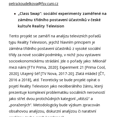
petra.koudelkova@fsv.cuni.cz
„Class Swap“: sociální experimenty zaměřené na
záměnu třídního postavení účastníků v české
kultuře Reality Television
Tento projekt se zaměří na analýzu televizních pořadů
typu Reality Television, jejichž hlavním principem je
záměna třídního postavení účastníků z vysoké sociální
třídy za nové sociální podmínky, v nichž jsou vystaveni
socioekonomickému strádání. Jde o pořady jako: Milionář
mezi námi [FTV Prima, 2020]; Experiment 21 [Prima Cool,
2020]; Utajený šéf [TV Nova, 2017-20]; Zlatá mládež [ČT,
2016 a 2018], atd. Teoreticky se bude projekt opírat o
pojetí Reality Television jako neoliberálního žánru, který
prezentuje komplexní problematiku sociálních nerovností
jako střet dvou protichůdných kategorií „vítězů“ a
„poražených“. Metodologicky bude výzkum zpracován
obsahovou analýzou, diskurzní analýzou či narativní