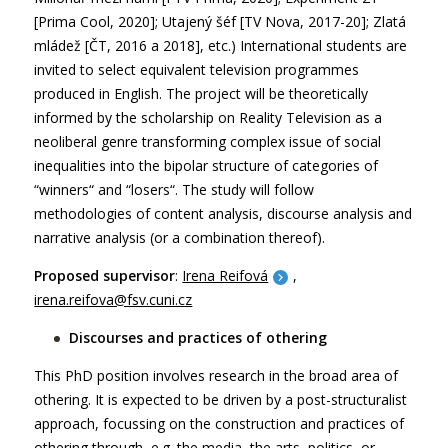
[Prima Cool, 2020]; Utajený šéf [TV Nova, 2017-20]; Zlatá
mládež [ČT, 2016 a 2018], etc.) International students are
invited to select equivalent television programmes
produced in English. The project will be theoretically
informed by the scholarship on Reality Television as a
neoliberal genre transforming complex issue of social
inequalities into the bipolar structure of categories of
“winners“ and “losers“. The study will follow
methodologies of content analysis, discourse analysis and
narrative analysis (or a combination thereof).
Proposed supervisor
:
Irena Reifová
,
irena.reifova@fsv.cuni.cz
Discourses and practices of othering
This PhD position involves research in the broad area of
othering. It is expected to be driven by a post-structuralist
approach, focussing on the construction and practices of
othering through, e.g. the media, the arts, politics, or