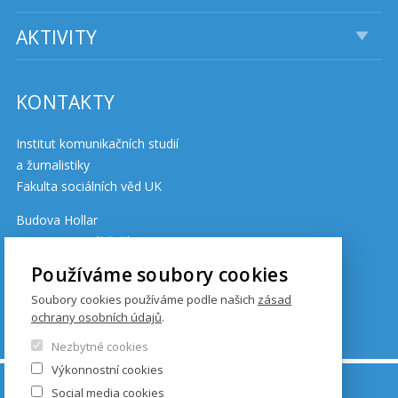
AKTIVITY
KONTAKTY
Institut komunikačních studií
a žurnalistiky
Fakulta sociálních věd UK
Budova Hollar
Smetanovo nábřeží 6
110 01 Praha 1
Používáme soubory cookies
Soubory cookies používáme podle našich
zásad
ochrany osobních údajů
.
Cookies
Nezbytné cookies
Výkonnostní cookies
© FSV UK 2026, photo: UK ,
Thinkstock.com
and
Social media cookies