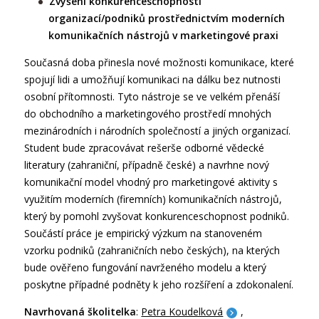
Zvýšení konkurenceschopnosti
organizací/podniků prostřednictvím moderních
komunikačních nástrojů v marketingové praxi
Současná doba přinesla nové možnosti komunikace, které
spojují lidi a umožňují komunikaci na dálku bez nutnosti
osobní přítomnosti. Tyto nástroje se ve velkém přenáší
do obchodního a marketingového prostředí mnohých
mezinárodních i národních společností a jiných organizací.
Student bude zpracovávat rešerše odborné vědecké
literatury (zahraniční, případně české) a navrhne nový
komunikační model vhodný pro marketingové aktivity s
využitím moderních (firemních) komunikačních nástrojů,
který by pomohl zvyšovat konkurenceschopnost podniků.
Součástí práce je empirický výzkum na stanoveném
vzorku podniků (zahraničních nebo českých), na kterých
bude ověřeno fungování navrženého modelu a který
poskytne případné podněty k jeho rozšíření a zdokonalení.
Navrhovaná školitelka
:
Petra Koudelková
,